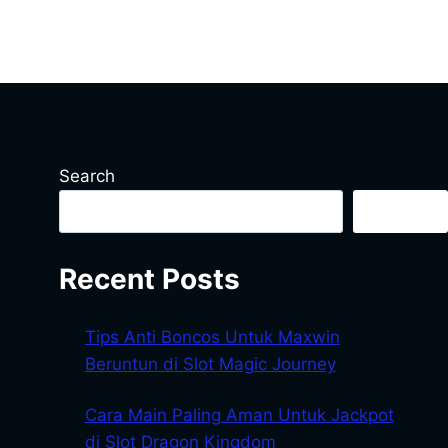
Search
Search
Recent Posts
Tips Anti Boncos Untuk Maxwin
Beruntun di Slot Magic Journey
Cara Main Paling Aman Untuk Jackpot
di Slot Dragon Kingdom