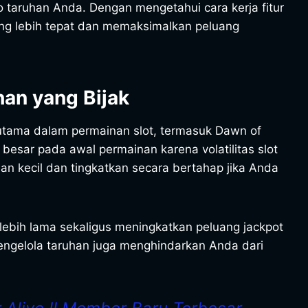
taruhan Anda. Dengan mengetahui cara kerja fitur
ang lebih tepat dan memaksimalkan peluang
an yang Bijak
utama dalam permainan slot, termasuk Dawn of
esar pada awal permainan karena volatilitas slot
han kecil dan tingkatkan secara bertahap jika Anda
lebih lama sekaligus meningkatkan peluang jackpot
engelola taruhan juga menghindarkan Anda dari