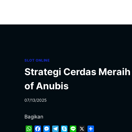
Skip
to
content
SLOT ONLINE
Strategi Cerdas Meraih
of Anubis
07/13/2025
Bagikan
W
F
M
T
S
L
X
S