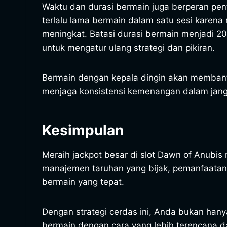
Waktu dan durasi bermain juga berperan pen
terlalu lama bermain dalam satu sesi karena 
meningkat. Batasi durasi bermain menjadi 20
untuk mengatur ulang strategi dan pikiran.
Bermain dengan kepala dingin akan memban
menjaga konsistensi kemenangan dalam jang
Kesimpulan
Meraih jackpot besar di slot Dawn of Anubi
manajemen taruhan yang bijak, pemanfaatan
bermain yang tepat.
Dengan strategi cerdas ini, Anda bukan han
bermain dengan cara yang lebih terencana da