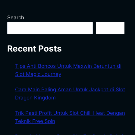
Search
Search
Recent Posts
Tips Anti Boncos Untuk Maxwin Beruntun di
Slot Magic Journey
Cara Main Paling Aman Untuk Jackpot di Slot
Dragon Kingdom
Trik Pasti Profit Untuk Slot Chilli Heat Dengan
Teknik Free Spin