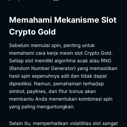
Memahami Mekanisme Slot
Crypto Gold
Sebelum memulai spin, penting untuk
memahami cara kerja mesin slot Crypto Gold.
Setiap slot memiliki algoritma acak atau RNG
(Random Number Generator) yang memastikan
hasil spin sepenuhnya adil dan tidak dapat
diprediksi. Namun, pemahaman terhadap
simbol, paylines, dan fitur bonus akan
membantu Anda menentukan kombinasi spin
yang paling menguntungkan.
Selain itu, memperhatikan volatilitas slot sangat