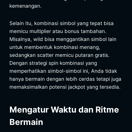
kemenangan.
Selain itu, kombinasi simbol yang tepat bisa
memicu multiplier atau bonus tambahan.
Misalnya, wild bisa menggantikan simbol lain
untuk membentuk kombinasi menang,
sedangkan scatter memicu putaran gratis.
Dengan strategi spin kombinasi yang
memperhatikan simbol-simbol ini, Anda tidak
hanya bermain dengan lebih cerdas tetapi juga
memaksimalkan potensi jackpot yang tersedia.
Mengatur Waktu dan Ritme
Bermain