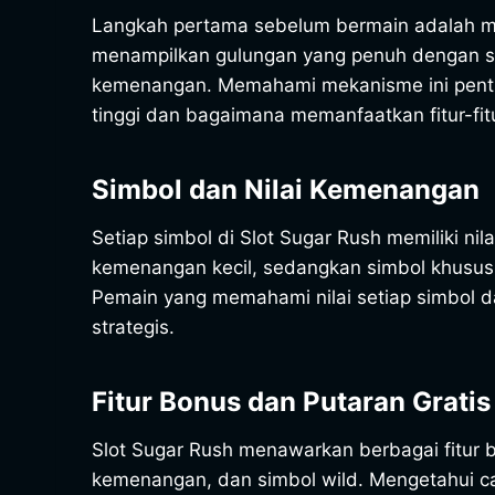
Langkah pertama sebelum bermain adalah me
menampilkan gulungan yang penuh dengan s
kemenangan. Memahami mekanisme ini penti
tinggi dan bagaimana memanfaatkan fitur-fit
Simbol dan Nilai Kemenangan
Setiap simbol di Slot Sugar Rush memiliki n
kemenangan kecil, sedangkan simbol khusu
Pemain yang memahami nilai setiap simbol d
strategis.
Fitur Bonus dan Putaran Gratis
Slot Sugar Rush menawarkan berbagai fitur b
kemenangan, dan simbol wild. Mengetahui cara