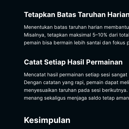
Tetapkan Batas Taruhan Haria
Menentukan batas taruhan harian membantu m
Misalnya, tetapkan maksimal 5–10% dari total
pemain bisa bermain lebih santai dan fokus 
Catat Setiap Hasil Permainan
Mencatat hasil permainan setiap sesi sangat 
Dengan catatan yang rapi, pemain dapat me
menyesuaikan taruhan pada sesi berikutnya
menang sekaligus menjaga saldo tetap aman
Kesimpulan