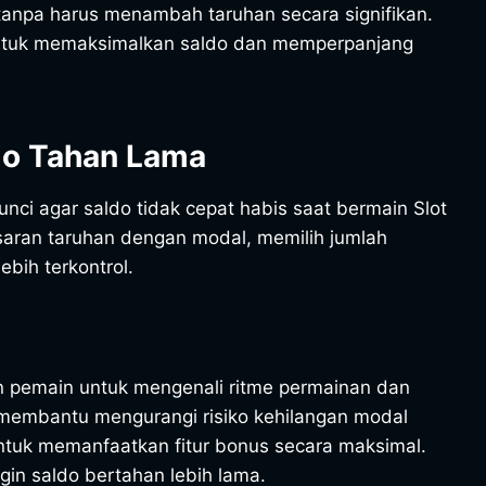
anpa harus menambah taruhan secara signifikan.
untuk memaksimalkan saldo dan memperpanjang
ldo Tahan Lama
unci agar saldo tidak cepat habis saat bermain Slot
aran taruhan dengan modal, memilih jumlah
ebih terkontrol.
 pemain untuk mengenali ritme permainan dan
membantu mengurangi risiko kehilangan modal
ntuk memanfaatkan fitur bonus secara maksimal.
ngin saldo bertahan lebih lama.