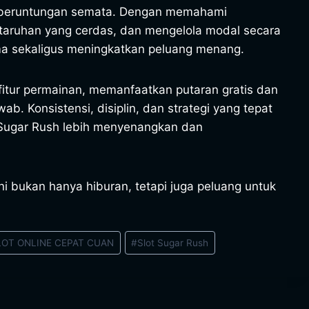
eberuntungan semata. Dengan memahami
taruhan yang cerdas, dan mengelola modal secara
ama sekaligus meningkatkan peluang menang.
itur permainan, memanfaatkan putaran gratis dan
b. Konsistensi, disiplin, dan strategi yang tepat
 Sugar Rush lebih menyenangkan dan
i bukan hanya hiburan, tetapi juga peluang untuk
LOT ONLINE CEPAT CUAN
#
Slot Sugar Rush