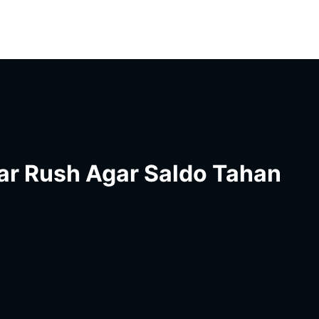
SLOT ONLINE CEPAT CUAN
ar Rush Agar Saldo Tahan