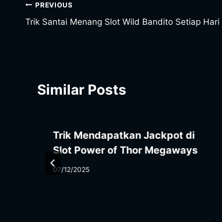
Post
PREVIOUS
Trik Santai Menang Slot Wild Bandito Setiap Hari
navigation
Similar Posts
Trik Mendapatkan Jackpot di
Slot Power of Thor Megaways
07/12/2025