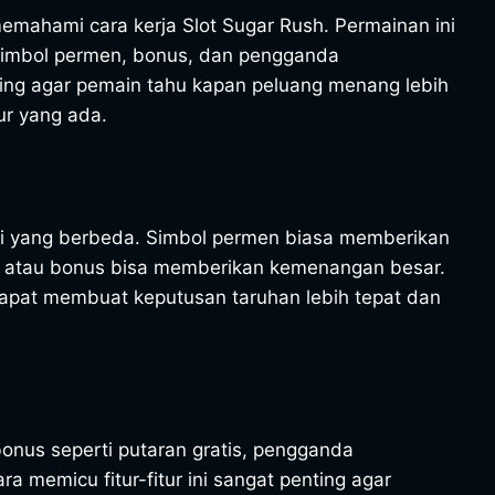
mahami cara kerja Slot Sugar Rush. Permainan ini
imbol permen, bonus, dan pengganda
ng agar pemain tahu kapan peluang menang lebih
ur yang ada.
ilai yang berbeda. Simbol permen biasa memberikan
s atau bonus bisa memberikan kemenangan besar.
apat membuat keputusan taruhan lebih tepat dan
onus seperti putaran gratis, pengganda
 memicu fitur-fitur ini sangat penting agar