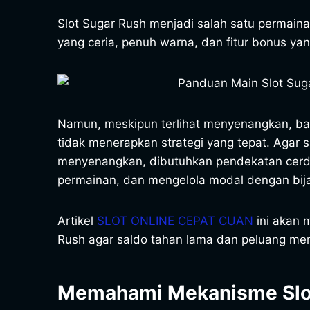
h
a
e
e
k
i
h
a
c
s
l
y
n
a
Slot Sugar Rush menjadi salah satu permainan
t
e
s
e
p
e
r
yang ceria, penuh warna, dan fitur bonus ya
s
b
e
g
e
e
A
o
n
r
p
o
g
a
p
k
e
m
r
Namun, meskipun terlihat menyenangkan, ba
tidak menerapkan strategi yang tepat. Agar
menyenangkan, dibutuhkan pendekatan cerda
permainan, dan mengelola modal dengan bij
Artikel
SLOT ONLINE CEPAT CUAN
ini akan 
Rush agar saldo tahan lama dan peluang men
Memahami Mekanisme Slo