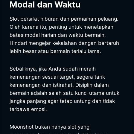
Modal dan Waktu
Slot bersifat hiburan dan permainan peluang.
Oleh karena itu, penting untuk menetapkan
batas modal harian dan waktu bermain.
Hindari mengejar kekalahan dengan bertaruh
lebih besar atau bermain terlalu lama.
Sebaliknya, jika Anda sudah meraih
kemenangan sesuai target, segera tarik
kemenangan dan istirahat. Disiplin dalam
bermain adalah salah satu kunci utama untuk
jangka panjang agar tetap untung dan tidak
terbawa emosi.
Moonshot bukan hanya slot yang