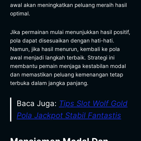
awal akan meningkatkan peluang meraih hasil
optimal.
Jika permainan mulai menunjukkan hasil positif,
pola dapat disesuaikan dengan hati-hati.
Namun, jika hasil menurun, kembali ke pola
awal menjadi langkah terbaik. Strategi ini
membantu pemain menjaga kestabilan modal
dan memastikan peluang kemenangan tetap
terbuka dalam jangka panjang.
Baca Juga:
Tips Slot Wolf Gold
Pola Jackpot Stabil Fantastis