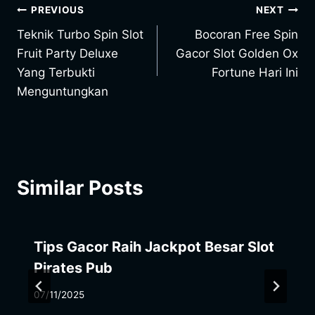
Post
PREVIOUS
NEXT
Teknik Turbo Spin Slot
Bocoran Free Spin
navigation
Fruit Party Deluxe
Gacor Slot Golden Ox
Yang Terbukti
Fortune Hari Ini
Menguntungkan
Similar Posts
Tips Gacor Raih Jackpot Besar Slot
Pirates Pub
07/11/2025