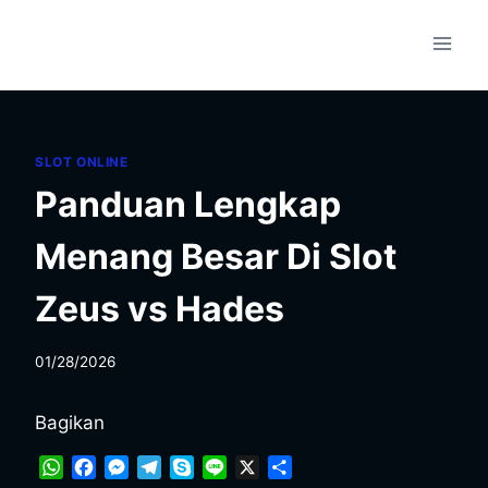
Skip
SLOT ONLINE CEPAT CUAN
to
content
SLOT ONLINE
Panduan Lengkap
Menang Besar Di Slot
Zeus vs Hades
01/28/2026
Bagikan
W
F
M
T
S
L
X
S