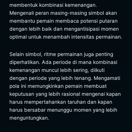
membentuk kombinasi kemenangan.
Mengenali peran masing-masing simbol akan
membantu pemain membaca potensi putaran
dengan lebih baik dan mengantisipasi momen
optimal untuk menambah intensitas permainan.
Selain simbol, ritme permainan juga penting
diperhatikan. Ada periode di mana kombinasi
kemenangan muncul lebih sering, diikuti
dengan periode yang lebih tenang. Mengamati
pola ini memungkinkan pemain membuat
keputusan yang lebih rasional mengenai kapan
harus mempertahankan taruhan dan kapan
harus bersabar menunggu momen yang lebih
menguntungkan.