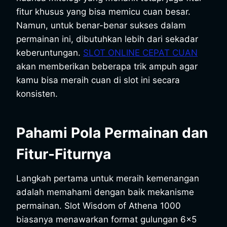
fitur khusus yang bisa memicu cuan besar.
Namun, untuk benar-benar sukses dalam
permainan ini, dibutuhkan lebih dari sekadar
keberuntungan.
SLOT ONLINE CEPAT CUAN
akan memberikan beberapa trik ampuh agar
kamu bisa meraih cuan di slot ini secara
konsisten.
Pahami Pola Permainan dan
Fitur-Fiturnya
Langkah pertama untuk meraih kemenangan
adalah memahami dengan baik mekanisme
permainan. Slot Wisdom of Athena 1000
biasanya menawarkan format gulungan 6×5