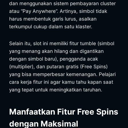
dan menggunakan sistem pembayaran cluster
atau “Pay Anywhere”. Artinya, simbol tidak
harus membentuk garis lurus, asalkan
terkumpul cukup dalam satu klaster.
Selain itu, slot ini memiliki fitur tumble (simbol
yang menang akan hilang dan digantikan
dengan simbol baru), pengganda acak
(multiplier), dan putaran gratis (Free Spins)
yang bisa memperbesar kemenangan. Pelajari
cara kerja fitur ini agar kamu tahu kapan saat
yang tepat untuk meningkatkan taruhan.
Manfaatkan Fitur Free Spins
dengan Maksimal