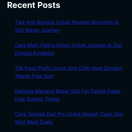
Recent Posts
Tips Anti Boncos Untuk Maxwin Beruntun di
Slot Magic Journey
Cara Main Paling Aman Untuk Jackpot di Slot
Dragon Kingdom
Trik Pasti Profit Untuk Slot Chilli Heat Dengan
Teknik Free Spin
Rahasia Menang Besar Slot Fat Panda Pakai
Pola Scatter Tinggi
Cara Terbaik Dari Pro Untuk Meraih Cuan Slot
Wild West Duels