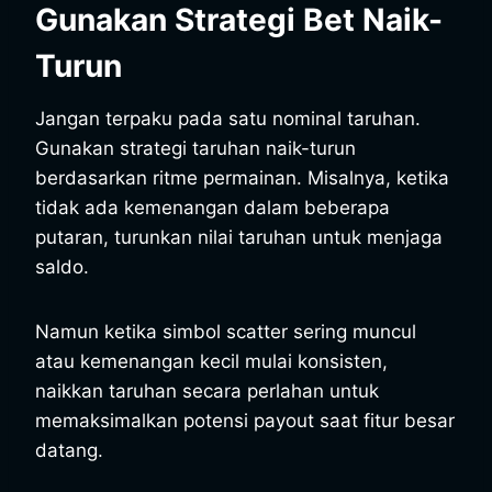
Gunakan Strategi Bet Naik-
Turun
Jangan terpaku pada satu nominal taruhan.
Gunakan strategi taruhan naik-turun
berdasarkan ritme permainan. Misalnya, ketika
tidak ada kemenangan dalam beberapa
putaran, turunkan nilai taruhan untuk menjaga
saldo.
Namun ketika simbol scatter sering muncul
atau kemenangan kecil mulai konsisten,
naikkan taruhan secara perlahan untuk
memaksimalkan potensi payout saat fitur besar
datang.