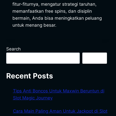
fitur-fiturnya, mengatur strategi taruhan,
memanfaatkan free spins, dan disiplin
bermain, Anda bisa meningkatkan peluang
untuk menang besar.
Search
Search
Recent Posts
Tips Anti Boncos Untuk Maxwin Beruntun di
Slot Magic Journey
Cara Main Paling Aman Untuk Jackpot di Slot