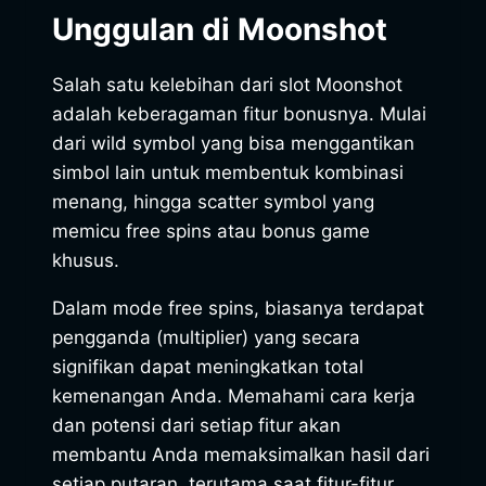
Unggulan di Moonshot
Salah satu kelebihan dari slot Moonshot
adalah keberagaman fitur bonusnya. Mulai
dari wild symbol yang bisa menggantikan
simbol lain untuk membentuk kombinasi
menang, hingga scatter symbol yang
memicu free spins atau bonus game
khusus.
Dalam mode free spins, biasanya terdapat
pengganda (multiplier) yang secara
signifikan dapat meningkatkan total
kemenangan Anda. Memahami cara kerja
dan potensi dari setiap fitur akan
membantu Anda memaksimalkan hasil dari
setiap putaran, terutama saat fitur-fitur