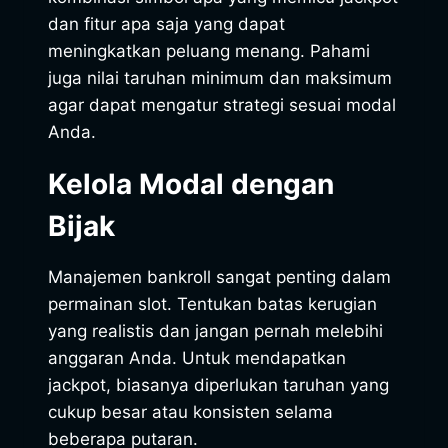
dan fitur apa saja yang dapat
meningkatkan peluang menang. Pahami
juga nilai taruhan minimum dan maksimum
agar dapat mengatur strategi sesuai modal
Anda.
Kelola Modal dengan
Bijak
Manajemen bankroll sangat penting dalam
permainan slot. Tentukan batas kerugian
yang realistis dan jangan pernah melebihi
anggaran Anda. Untuk mendapatkan
jackpot, biasanya diperlukan taruhan yang
cukup besar atau konsisten selama
beberapa putaran.