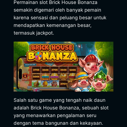
Permainan slot Brick House Bonanza
semakin digemari oleh banyak pemain
karena sensasi dan peluang besar untuk
mendapatkan kemenangan besar,
termasuk jackpot.
Salah satu game yang tengah naik daun
adalah Brick House Bonanza, sebuah slot
yang menawarkan pengalaman seru
dengan tema bangunan dan kekayaan.