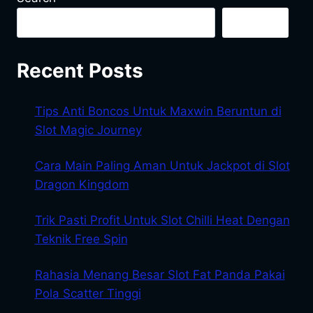
Search
Recent Posts
Tips Anti Boncos Untuk Maxwin Beruntun di
Slot Magic Journey
Cara Main Paling Aman Untuk Jackpot di Slot
Dragon Kingdom
Trik Pasti Profit Untuk Slot Chilli Heat Dengan
Teknik Free Spin
Rahasia Menang Besar Slot Fat Panda Pakai
Pola Scatter Tinggi