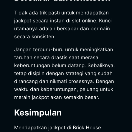
Tidak ada trik pasti untuk mendapatkan
jackpot secara instan di slot online. Kunci
utamanya adalah bersabar dan bermain
secara konsisten.
Jangan terburu-buru untuk meningkatkan
taruhan secara drastis saat merasa
keberuntungan belum datang. Sebaliknya,
tetap disiplin dengan strategi yang sudah
dirancang dan nikmati prosesnya. Dengan
waktu dan keberuntungan, peluang untuk
meraih jackpot akan semakin besar.
Kesimpulan
Mendapatkan jackpot di Brick House