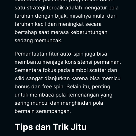
satu strategi terbaik adalah mengatur pola
taruhan dengan bijak, misalnya mulai dari
taruhan kecil dan meningkat secara
bertahap saat merasa keberuntungan
sedang memuncak.
Pemanfaatan fitur auto-spin juga bisa
membantu menjaga konsistensi permainan.
Sementara fokus pada simbol scatter dan
wild sangat dianjurkan karena bisa memicu
bonus dan free spin. Selain itu, penting
untuk membaca pola kemenangan yang
sering muncul dan menghindari pola
bermain serampangan.
Tips dan Trik Jitu