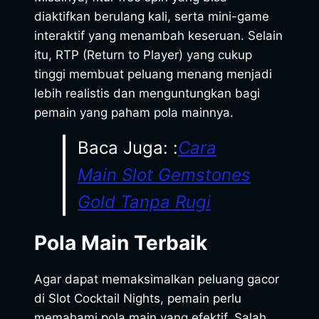
diaktifkan berulang kali, serta mini-game
interaktif yang menambah keseruan. Selain
itu, RTP (Return to Player) yang cukup
tinggi membuat peluang menang menjadi
lebih realistis dan menguntungkan bagi
pemain yang paham pola mainnya.
Baca Juga: :
Cara
Main Slot Gemstones
Gold Tanpa Rugi
Pola Main Terbaik
Agar dapat memaksimalkan peluang gacor
di Slot Cocktail Nights, pemain perlu
memahami pola main yang efektif. Salah