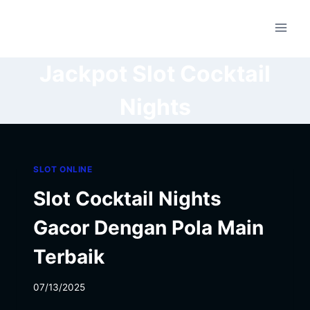
Skip
SLOT ONLINE CEPAT CUAN
to
content
Jackpot Slot Cocktail
Nights
SLOT ONLINE
Slot Cocktail Nights
Gacor Dengan Pola Main
Terbaik
07/13/2025