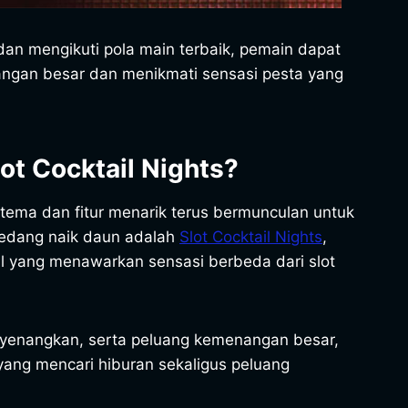
an mengikuti pola main terbaik, pemain dapat
gan besar dan menikmati sensasi pesta yang
t Cocktail Nights?
 tema dan fitur menarik terus bermunculan untuk
sedang naik daun adalah
Slot Cocktail Nights
,
l yang menawarkan sensasi berbeda dari slot
nyenangkan, serta peluang kemenangan besar,
yang mencari hiburan sekaligus peluang