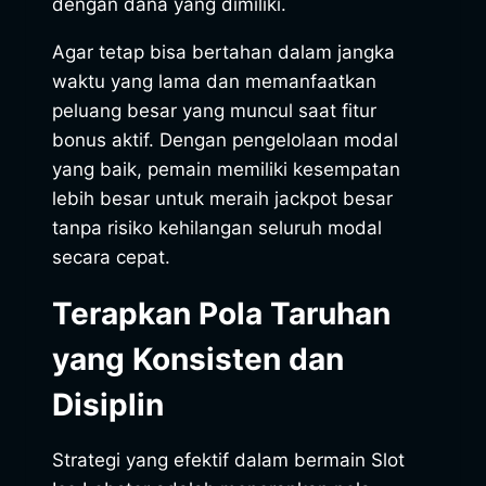
dengan dana yang dimiliki.
Agar tetap bisa bertahan dalam jangka
waktu yang lama dan memanfaatkan
peluang besar yang muncul saat fitur
bonus aktif. Dengan pengelolaan modal
yang baik, pemain memiliki kesempatan
lebih besar untuk meraih jackpot besar
tanpa risiko kehilangan seluruh modal
secara cepat.
Terapkan Pola Taruhan
yang Konsisten dan
Disiplin
Strategi yang efektif dalam bermain Slot