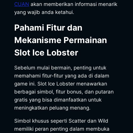
CUAN
akan memberikan informasi menarik
yang wajib anda ketahui.
Pahami Fitur dan
Mekanisme Permainan
Slot Ice Lobster
Sebelum mulai bermain, penting untuk
memahami fitur-fitur yang ada di dalam
game ini. Slot Ice Lobster menawarkan
berbagai simbol, fitur bonus, dan putaran
gratis yang bisa dimanfaatkan untuk
meningkatkan peluang menang.
Simbol khusus seperti Scatter dan Wild
memiliki peran penting dalam membuka