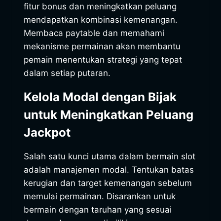
fitur bonus dan meningkatkan peluang
mendapatkan kombinasi kemenangan.
Membaca paytable dan memahami
mekanisme permainan akan membantu
pemain menentukan strategi yang tepat
dalam setiap putaran.
Kelola Modal dengan Bijak
untuk Meningkatkan Peluang
Jackpot
Salah satu kunci utama dalam bermain slot
adalah manajemen modal. Tentukan batas
kerugian dan target kemenangan sebelum
memulai permainan. Disarankan untuk
bermain dengan taruhan yang sesuai