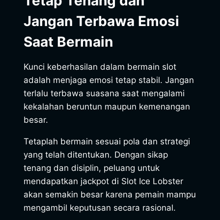
Tetap Tenang dan
Jangan Terbawa Emosi
Saat Bermain
Kunci keberhasilan dalam bermain slot
adalah menjaga emosi tetap stabil. Jangan
terlalu terbawa suasana saat mengalami
kekalahan beruntun maupun kemenangan
besar.
Tetaplah bermain sesuai pola dan strategi
yang telah ditentukan. Dengan sikap
tenang dan disiplin, peluang untuk
mendapatkan jackpot di Slot Ice Lobster
akan semakin besar karena pemain mampu
mengambil keputusan secara rasional.