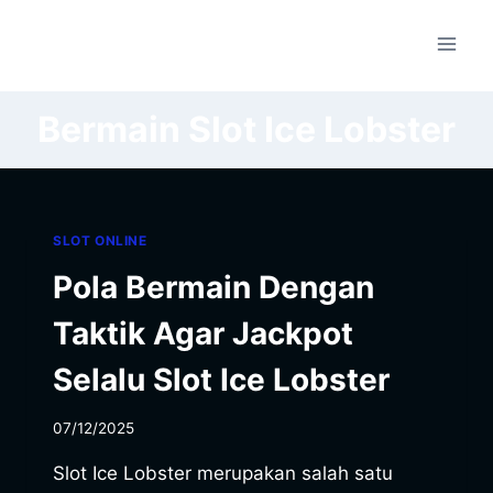
Skip
SLOT ONLINE CEPAT CUAN
to
content
Bermain Slot Ice Lobster
SLOT ONLINE
Pola Bermain Dengan
Taktik Agar Jackpot
Selalu Slot Ice Lobster
07/12/2025
Slot Ice Lobster merupakan salah satu