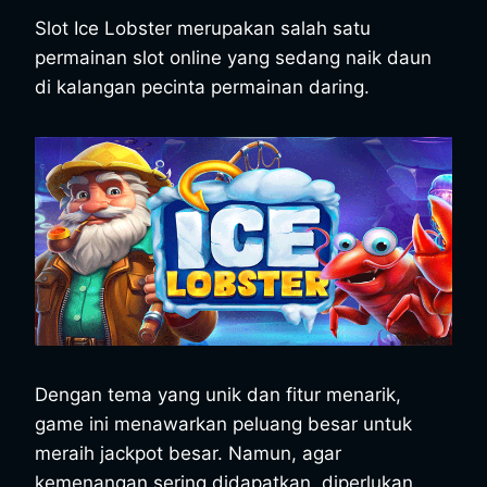
h
a
e
e
k
i
h
a
c
s
l
y
n
a
Slot Ice Lobster merupakan salah satu
t
e
s
e
p
e
r
permainan slot online yang sedang naik daun
s
b
e
g
e
e
di kalangan pecinta permainan daring.
A
o
n
r
p
o
g
a
p
k
e
m
r
Dengan tema yang unik dan fitur menarik,
game ini menawarkan peluang besar untuk
meraih jackpot besar. Namun, agar
kemenangan sering didapatkan, diperlukan