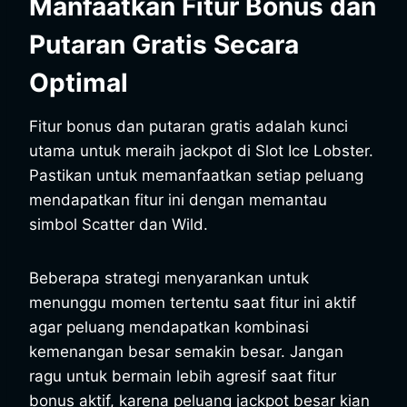
Manfaatkan Fitur Bonus dan
Putaran Gratis Secara
Optimal
Fitur bonus dan putaran gratis adalah kunci
utama untuk meraih jackpot di Slot Ice Lobster.
Pastikan untuk memanfaatkan setiap peluang
mendapatkan fitur ini dengan memantau
simbol Scatter dan Wild.
Beberapa strategi menyarankan untuk
menunggu momen tertentu saat fitur ini aktif
agar peluang mendapatkan kombinasi
kemenangan besar semakin besar. Jangan
ragu untuk bermain lebih agresif saat fitur
bonus aktif, karena peluang jackpot besar kian