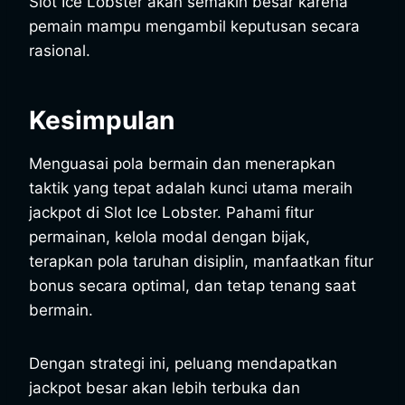
Slot Ice Lobster akan semakin besar karena
pemain mampu mengambil keputusan secara
rasional.
Kesimpulan
Menguasai pola bermain dan menerapkan
taktik yang tepat adalah kunci utama meraih
jackpot di Slot Ice Lobster. Pahami fitur
permainan, kelola modal dengan bijak,
terapkan pola taruhan disiplin, manfaatkan fitur
bonus secara optimal, dan tetap tenang saat
bermain.
Dengan strategi ini, peluang mendapatkan
jackpot besar akan lebih terbuka dan