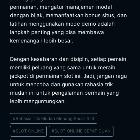
permainan, mengatur manajemen modal
dengan bijak, memanfaatkan bonus situs, dan
latihan menggunakan mode demo adalah
langkah penting yang bisa membawa
kemenangan lebih besar.
Dengan kesabaran dan disiplin, setiap pemain
memiliki peluang yang sama untuk meraih
jackpot di permainan slot ini. Jadi, jangan ragu
untuk mencoba dan gunakan rahasia trik
mudah ini untuk pengalaman bermain yang
lebih menguntungkan.
Post
#
Rahasia Trik Mudah Menang Besar Slot
Tags:
#
SLOT ONLINE
#
SLOT ONLINE CEPAT CUAN