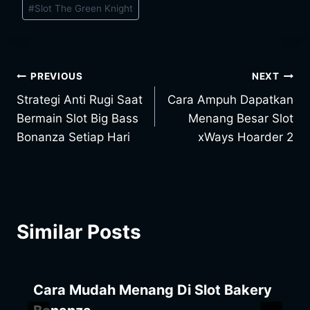
#
Slot The Green Knight
Post
PREVIOUS
NEXT
Strategi Anti Rugi Saat
Cara Ampuh Dapatkan
navigation
Bermain Slot Big Bass
Menang Besar Slot
Bonanza Setiap Hari
xWays Hoarder 2
Similar Posts
Cara Mudah Menang Di Slot Bakery