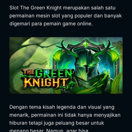
h
a
e
e
k
i
h
a
c
s
l
y
n
a
Slot The Green Knight merupakan salah satu
t
e
s
e
p
e
r
permainan mesin slot yang populer dan banyak
s
b
e
g
e
e
digemari para pemain game online.
A
o
n
r
p
o
g
a
p
k
e
m
r
Dengan tema kisah legenda dan visual yang
menarik, permainan ini tidak hanya menyajikan
hiburan tetapi juga peluang besar untuk
menang besar. Namun, agar bisa