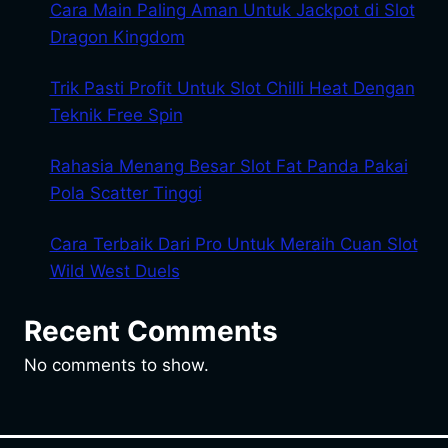
Cara Main Paling Aman Untuk Jackpot di Slot
Dragon Kingdom
Trik Pasti Profit Untuk Slot Chilli Heat Dengan
Teknik Free Spin
Rahasia Menang Besar Slot Fat Panda Pakai
Pola Scatter Tinggi
Cara Terbaik Dari Pro Untuk Meraih Cuan Slot
Wild West Duels
Recent Comments
No comments to show.