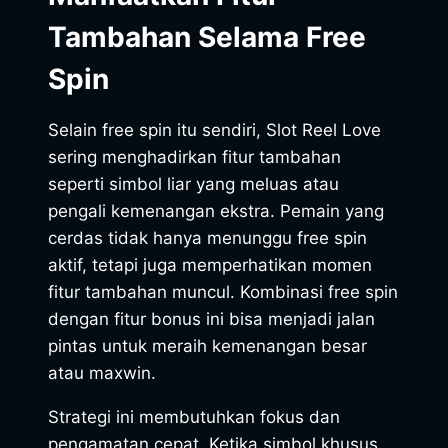
Tambahan Selama Free
Spin
Selain free spin itu sendiri, Slot Reel Love
sering menghadirkan fitur tambahan
seperti simbol liar yang meluas atau
pengali kemenangan ekstra. Pemain yang
cerdas tidak hanya menunggu free spin
aktif, tetapi juga memperhatikan momen
fitur tambahan muncul. Kombinasi free spin
dengan fitur bonus ini bisa menjadi jalan
pintas untuk meraih kemenangan besar
atau maxwin.
Strategi ini membutuhkan fokus dan
pengamatan cepat. Ketika simbol khusus