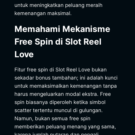
untuk meningkatkan peluang meraih
kemenangan maksimal.
Memahami Mekanisme
Free Spin di Slot Reel
Love
Fitur free spin di Slot Reel Love bukan
sekadar bonus tambahan; ini adalah kunci
untuk memaksimalkan kemenangan tanpa
harus mengeluarkan modal ekstra. Free
spin biasanya diperoleh ketika simbol
scatter tertentu muncul di gulungan.
Namun, bukan semua free spin
memberikan peluang menang yang sama,
karena jumlah putaran dan pengali