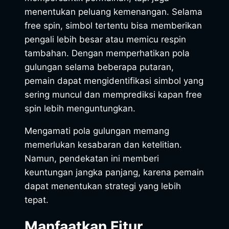
menentukan peluang kemenangan. Selama
free spin, simbol tertentu bisa memberikan
pengali lebih besar atau memicu respin
tambahan. Dengan memperhatikan pola
gulungan selama beberapa putaran,
pemain dapat mengidentifikasi simbol yang
sering muncul dan memprediksi kapan free
spin lebih menguntungkan.
Mengamati pola gulungan memang
memerlukan kesabaran dan ketelitian.
Namun, pendekatan ini memberi
keuntungan jangka panjang, karena pemain
dapat menentukan strategi yang lebih
tepat.
Manfaatkan Fitur