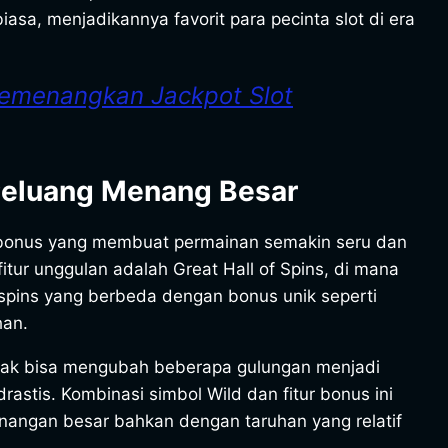
asa, menjadikannya favorit para pecinta slot di era
emenangkan Jackpot Slot
Peluang Menang Besar
r bonus yang membuat permainan semakin seru dan
itur unggulan adalah Great Hall of Spins, di mana
 spins yang berbeda dengan bonus unik seperti
han.
 acak bisa mengubah beberapa gulungan menjadi
astis. Kombinasi simbol Wild dan fitur bonus ini
angan besar bahkan dengan taruhan yang relatif