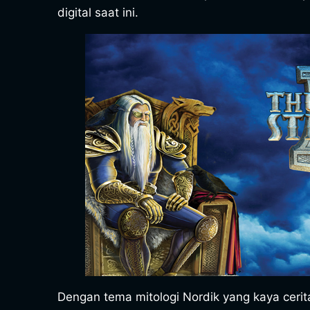
digital saat ini.
Dengan tema mitologi Nordik yang kaya cerit