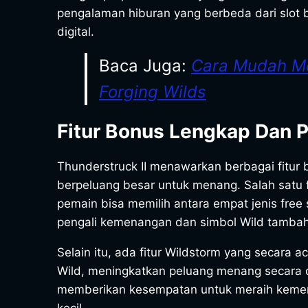
pengalaman hiburan yang berbeda dari slot bi
digital.
Baca Juga:
Cara Mudah M
Forging Wilds
Fitur Bonus Lengkap Dan 
Thunderstruck II menawarkan berbagai fitu
berpeluang besar untuk menang. Salah satu f
pemain bisa memilih antara empat jenis free
pengali kemenangan dan simbol Wild tamba
Selain itu, ada fitur Wildstorm yang secara
Wild, meningkatkan peluang menang secara dr
memberikan kesempatan untuk meraih kemen
kecil.