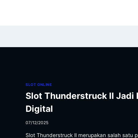
Skip
to
content
SLOT ONLINE
Slot Thunderstruck II Jadi 
Digital
07/12/2025
Slot Thunderstruck II merupakan salah satu p