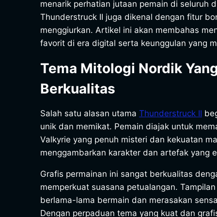
menarik perhatian jutaan pemain di seluruh 
Thunderstruck II juga dikenal dengan fitur
menggiurkan. Artikel ini akan membahas meng
favorit di era digital serta keunggulan yang
Tema Mitologi Nordik Yan
Berkualitas
Salah satu alasan utama
Thunderstruck II
beg
unik dan memikat. Pemain diajak untuk memas
Valkyrie yang penuh misteri dan kekuatan ma
menggambarkan karakter dan artefak yang era
Grafis permainan ini sangat berkualitas deng
memperkuat suasana petualangan. Tampilan
berlama-lama bermain dan merasakan sensas
Dengan perpaduan tema yang kuat dan grafi