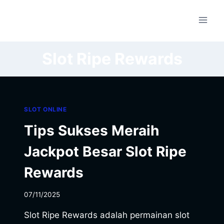
Skip
SLOT ONLINE CEPAT CUAN
to
content
Slot Ripe Rewards
SLOT ONLINE
Tips Sukses Meraih
Jackpot Besar Slot Ripe
Rewards
07/11/2025
Slot Ripe Rewards adalah permainan slot