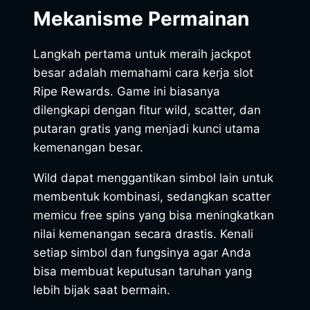
Mekanisme Permainan
Langkah pertama untuk meraih jackpot
besar adalah memahami cara kerja slot
Ripe Rewards. Game ini biasanya
dilengkapi dengan fitur wild, scatter, dan
putaran gratis yang menjadi kunci utama
kemenangan besar.
Wild dapat menggantikan simbol lain untuk
membentuk kombinasi, sedangkan scatter
memicu free spins yang bisa meningkatkan
nilai kemenangan secara drastis. Kenali
setiap simbol dan fungsinya agar Anda
bisa membuat keputusan taruhan yang
lebih bijak saat bermain.