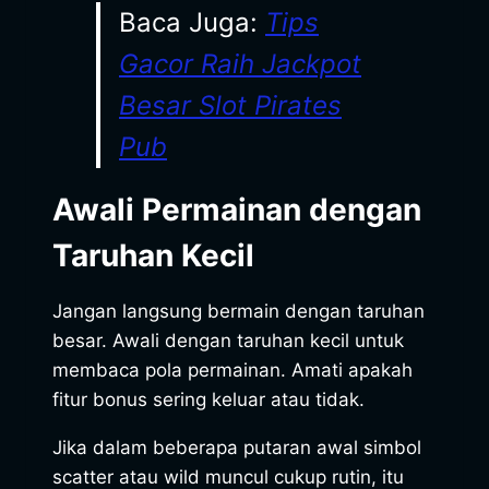
Baca Juga:
Tips
Gacor Raih Jackpot
Besar Slot Pirates
Pub
Awali Permainan dengan
Taruhan Kecil
Jangan langsung bermain dengan taruhan
besar. Awali dengan taruhan kecil untuk
membaca pola permainan. Amati apakah
fitur bonus sering keluar atau tidak.
Jika dalam beberapa putaran awal simbol
scatter atau wild muncul cukup rutin, itu