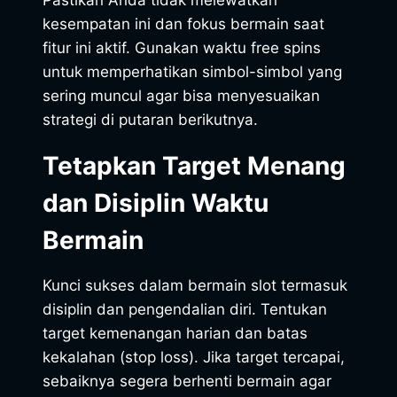
Pastikan Anda tidak melewatkan
kesempatan ini dan fokus bermain saat
fitur ini aktif. Gunakan waktu free spins
untuk memperhatikan simbol-simbol yang
sering muncul agar bisa menyesuaikan
strategi di putaran berikutnya.
Tetapkan Target Menang
dan Disiplin Waktu
Bermain
Kunci sukses dalam bermain slot termasuk
disiplin dan pengendalian diri. Tentukan
target kemenangan harian dan batas
kekalahan (stop loss). Jika target tercapai,
sebaiknya segera berhenti bermain agar