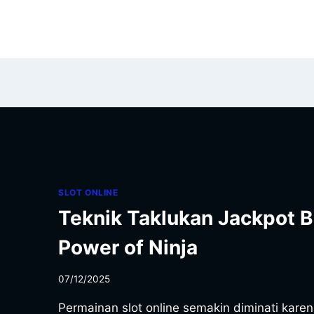
Skip
to
content
SLOT ONLINE
Teknik Taklukan Jackpot 
Power of Ninja
07/12/2025
Permainan slot online semakin diminati ka