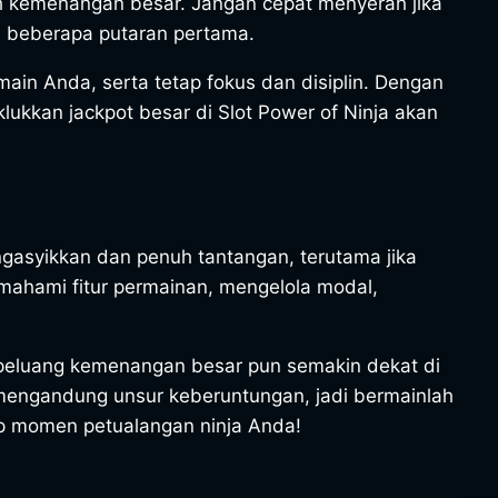
h kemenangan besar. Jangan cepat menyerah jika
 beberapa putaran pertama.
main Anda, serta tetap fokus dan disiplin. Dengan
ukkan jackpot besar di Slot Power of Ninja akan
asyikkan dan penuh tantangan, terutama jika
mahami fitur permainan, mengelola modal,
, peluang kemenangan besar pun semakin dekat di
mengandung unsur keberuntungan, jadi bermainlah
ap momen petualangan ninja Anda!