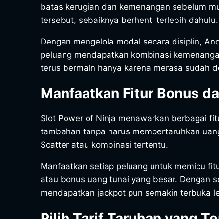
batas kerugian dan kemenangan sebelum mul
tersebut, sebaiknya berhenti terlebih dahulu.
Dengan mengelola modal secara disiplin, An
peluang mendapatkan kombinasi kemenangan
terus bermain hanya karena merasa sudah 
Manfaatkan Fitur Bonus da
Slot Power of Ninja menawarkan berbagai f
tambahan tanpa harus mempertaruhkan uang leb
Scatter atau kombinasi tertentu.
Manfaatkan setiap peluang untuk memicu fitu
atau bonus uang tunai yang besar. Dengan se
mendapatkan jackpot pun semakin terbuka le
Pilih Tarif Taruhan yang T