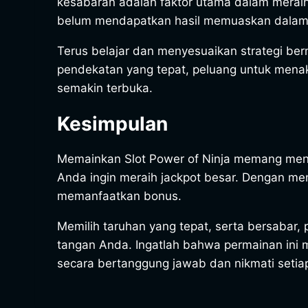
kesabaran adalah faktor utama dalam merai
belum mendapatkan hasil memuaskan dalam
Terus belajar dan menyesuaikan strategi ber
pendekatan yang tepat, peluang untuk menakl
semakin terbuka.
Kesimpulan
Memainkan Slot Power of Ninja memang meng
Anda ingin meraih jackpot besar. Dengan me
memanfaatkan bonus.
Memilih taruhan yang tepat, serta bersabar
tangan Anda. Ingatlah bahwa permainan ini 
secara bertanggung jawab dan nikmati seti