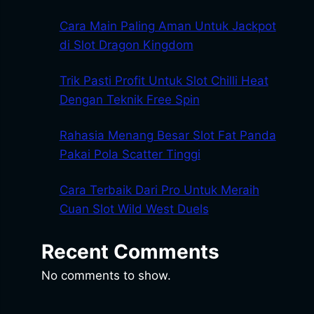
Cara Main Paling Aman Untuk Jackpot
di Slot Dragon Kingdom
Trik Pasti Profit Untuk Slot Chilli Heat
Dengan Teknik Free Spin
Rahasia Menang Besar Slot Fat Panda
Pakai Pola Scatter Tinggi
Cara Terbaik Dari Pro Untuk Meraih
Cuan Slot Wild West Duels
Recent Comments
No comments to show.