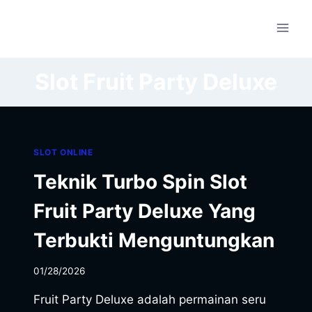
Skip
SLOT ONLINE CEPAT CUAN
to
content
Slot Fruit Party Deluxe
SLOT ONLINE
Teknik Turbo Spin Slot
Fruit Party Deluxe Yang
Terbukti Menguntungkan
01/28/2026
Fruit Party Deluxe adalah permainan seru