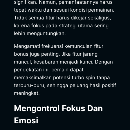
signifikan. Namun, pemanfaatannya harus
tepat waktu dan sesuai kondisi permainan.
Tidak semua fitur harus dikejar sekaligus,
karena fokus pada strategi utama sering
lebih menguntungkan.
Mengamati frekuensi kemunculan fitur
bonus juga penting. Jika fitur jarang
muncul, kesabaran menjadi kunci. Dengan
pendekatan ini, pemain dapat
memaksimalkan potensi turbo spin tanpa
terburu-buru, sehingga peluang hasil positif
meningkat.
Mengontrol Fokus Dan
Emosi