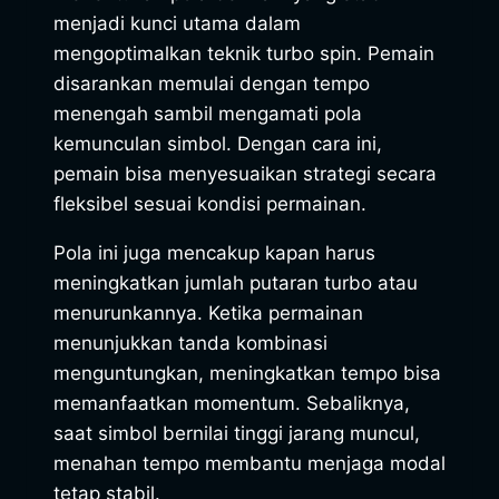
menjadi kunci utama dalam
mengoptimalkan teknik turbo spin. Pemain
disarankan memulai dengan tempo
menengah sambil mengamati pola
kemunculan simbol. Dengan cara ini,
pemain bisa menyesuaikan strategi secara
fleksibel sesuai kondisi permainan.
Pola ini juga mencakup kapan harus
meningkatkan jumlah putaran turbo atau
menurunkannya. Ketika permainan
menunjukkan tanda kombinasi
menguntungkan, meningkatkan tempo bisa
memanfaatkan momentum. Sebaliknya,
saat simbol bernilai tinggi jarang muncul,
menahan tempo membantu menjaga modal
tetap stabil.