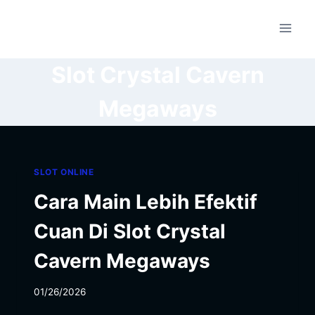
Skip
SLOT ONLINE CEPAT CUAN
to
content
Slot Crystal Cavern
Megaways
SLOT ONLINE
Cara Main Lebih Efektif
Cuan Di Slot Crystal
Cavern Megaways
01/26/2026