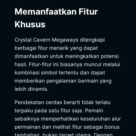
Memanfaatkan Fitur
Khusus
Crystal Cavern Megaways dilengkapi
berbagai fitur menarik yang dapat
dimanfaatkan untuk meningkatkan potensi
hasil. Fitur-fitur ini biasanya muncul melalui
kombinasi simbol tertentu dan dapat
memberikan pengalaman bermain yang
lebih dinamis.
Pendekatan cerdas berarti tidak terlalu
terpaku pada satu fitur saja. Pemain
sebaiknya memperhatikan keseluruhan alur
permainan dan melihat fitur sebagai bonus
tambahan, bukan target utama. Dengan