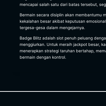
mencapai salah satu dari batas tersebut, seg
Bermain secara disiplin akan membantumu m
kekalahan besar akibat keputusan emosional. 
tergesa-gesa dalam mengejarnya.
Badge Blitz adalah slot penuh peluang denga
menggiurkan. Untuk meraih jackpot besar, 
menerapkan strategi taruhan bertahap, mema
bermain dengan kontrol.