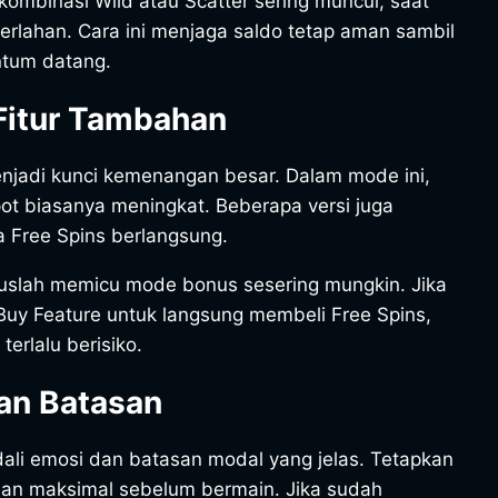
 kombinasi Wild atau Scatter sering muncul, saat
erlahan. Cara ini menjaga saldo tetap aman sambil
tum datang.
Fitur Tambahan
enjadi kunci kemenangan besar. Dalam mode ini,
ot biasanya meningkat. Beberapa versi juga
 Free Spins berlangsung.
ruslah memicu mode bonus sesering mungkin. Jika
Buy Feature untuk langsung membeli Free Spins,
erlalu berisiko.
an Batasan
ali emosi dan batasan modal yang jelas. Tetapkan
han maksimal sebelum bermain. Jika sudah