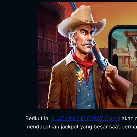
Berikut ini
SLOT ONLINE CEPAT CUAN
akan 
mendapatkan jackpot yang besar saat bermain