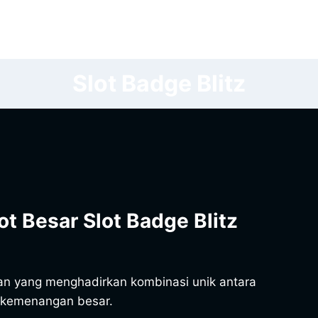
SLOT ONLINE CEPAT CUAN
Slot Badge Blitz
 Besar Slot Badge Blitz
sian yang menghadirkan kombinasi unik antara
si kemenangan besar.