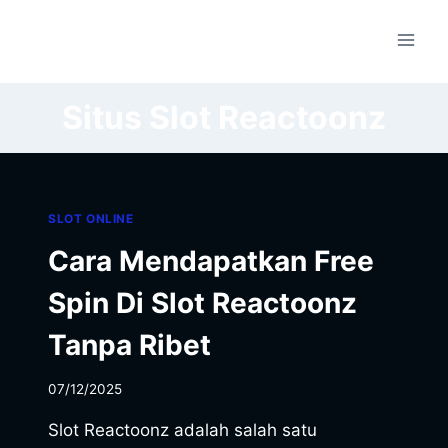
Skip
SLOT ONLINE CEPAT CUAN
to
content
Situs Slot Reactoonz
SLOT ONLINE
Cara Mendapatkan Free
Spin Di Slot Reactoonz
Tanpa Ribet
07/12/2025
Slot Reactoonz adalah salah satu