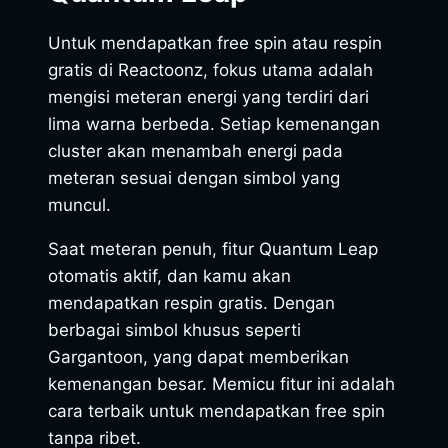
Untuk mendapatkan free spin atau respin
gratis di Reactoonz, fokus utama adalah
mengisi meteran energi yang terdiri dari
lima warna berbeda. Setiap kemenangan
cluster akan menambah energi pada
meteran sesuai dengan simbol yang
muncul.
Saat meteran penuh, fitur Quantum Leap
otomatis aktif, dan kamu akan
mendapatkan respin gratis. Dengan
berbagai simbol khusus seperti
Gargantoon, yang dapat memberikan
kemenangan besar. Memicu fitur ini adalah
cara terbaik untuk mendapatkan free spin
tanpa ribet.