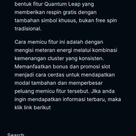
bentuk fitur Quantum Leap yang
memberikan respin gratis dengan
tambahan simbol khusus, bukan free spin
tradisional.
Cara memicu fitur ini adalah dengan
mengisi meteran energi melalui kombinasi
kemenangan cluster yang konsisten.
Memanfaatkan bonus dan promosi slot
menjadi cara cerdas untuk mendapatkan
modal tambahan dan memperbesar
peluang memicu fitur tersebut. JIka anda
ingin mendapatkan informasi terbaru, maka
klik link berikut
Search