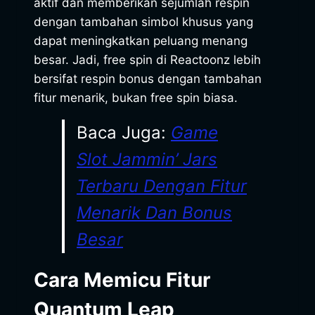
aktif dan memberikan sejumlah respin
dengan tambahan simbol khusus yang
dapat meningkatkan peluang menang
besar. Jadi, free spin di Reactoonz lebih
bersifat respin bonus dengan tambahan
fitur menarik, bukan free spin biasa.
Baca Juga:
Game
Slot Jammin’ Jars
Terbaru Dengan Fitur
Menarik Dan Bonus
Besar
Cara Memicu Fitur
Quantum Leap