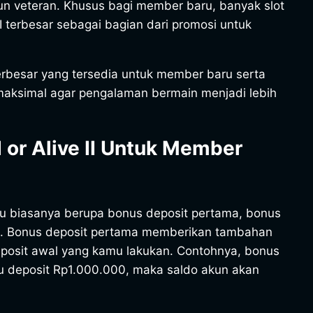
un veteran. Khusus bagi member baru, banyak slot
I terbesar sebagai bagian dari promosi untuk
erbesar yang tersedia untuk member baru serta
ksimal agar pengalaman bermain menjadi lebih
or Alive II Untuk Member
 biasanya berupa bonus deposit pertama, bonus
ns). Bonus deposit pertama memberikan tambahan
eposit awal yang kamu lakukan. Contohnya, bonus
mu deposit Rp1.000.000, maka saldo akun akan