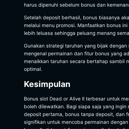
harus dipenuhi sebelum bonus dan kemenang
Setelah deposit berhasil, bonus biasanya ak
melalui menu promosi. Manfaatkan bonus ini 
lebih leluasa sehingga peluang menang sema
Gunakan strategi taruhan yang bijak dengan 
mengenal permainan dan fitur bonus yang ad
menaikkan taruhan secara bertahap sambil
optimal.
Kesimpulan
Bonus slot Dead or Alive II terbesar untuk
boleh dilewatkan. Bagi siapa saja yang ingin
deposit pertama, bonus tanpa deposit, dan
signifikan untuk mencoba permainan dengan 