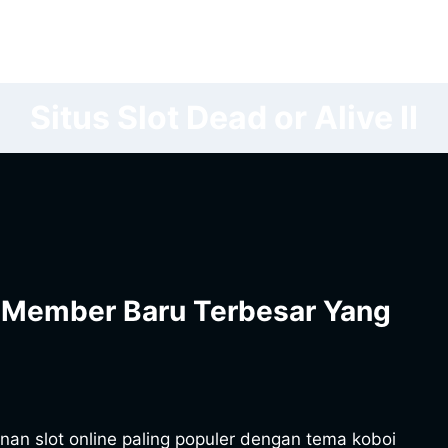
SLOT ONLINE CEPAT CUAN
Situs Slot Dead or Alive II
II Member Baru Terbesar Yang
inan slot online paling populer dengan tema koboi