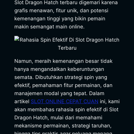
Slot Dragon Hatch terbaru digemari karena
grafis menawan, fitur unik, dan potensi
kemenangan tinggi yang bikin pemain
makin semangat main online.
Namun, meraih kemenangan besar tidak
hanya mengandalkan keberuntungan
semata. Dibutuhkan strategi spin yang
efektif, pemahaman fitur permainan, dan
manajemen modal yang tepat. Dalam
artikel
SLOT ONLINE CEPAT CUAN
ini, kami
akan membahas rahasia spin efektif di Slot
Dragon Hatch, mulai dari memahami
mekanisme permainan, strategi taruhan,
hingga tips praktis agar peluang menang