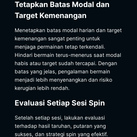
Tetapkan Batas Modal dan
Target Kemenangan
Menetapkan batas modal harian dan target
kemenangan sangat penting untuk
menjaga permainan tetap terkendali.
Hindari bermain terus-menerus saat modal
habis atau target sudah tercapai. Dengan
batas yang jelas, pengalaman bermain
menjadi lebih menyenangkan dan risiko
kerugian lebih rendah.
Evaluasi Setiap Sesi Spin
Setelah setiap sesi, lakukan evaluasi
terhadap hasil taruhan, putaran yang
sukses, dan strategi spin yang efektif.