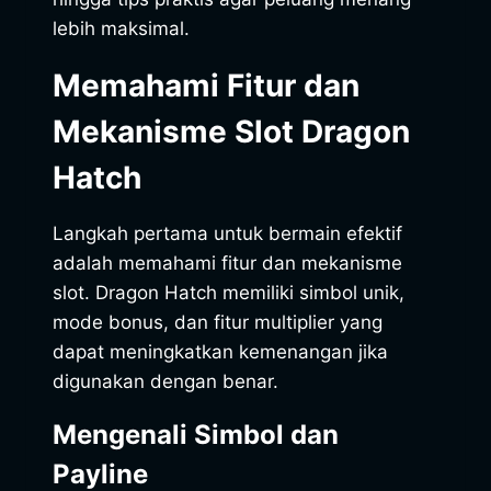
lebih maksimal.
Memahami Fitur dan
Mekanisme Slot Dragon
Hatch
Langkah pertama untuk bermain efektif
adalah memahami fitur dan mekanisme
slot. Dragon Hatch memiliki simbol unik,
mode bonus, dan fitur multiplier yang
dapat meningkatkan kemenangan jika
digunakan dengan benar.
Mengenali Simbol dan
Payline