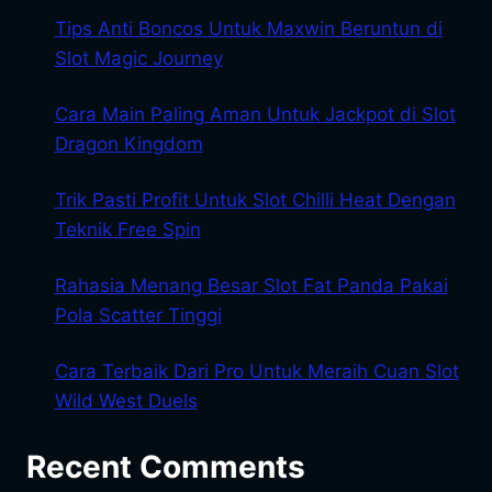
Tips Anti Boncos Untuk Maxwin Beruntun di
Slot Magic Journey
Cara Main Paling Aman Untuk Jackpot di Slot
Dragon Kingdom
Trik Pasti Profit Untuk Slot Chilli Heat Dengan
Teknik Free Spin
Rahasia Menang Besar Slot Fat Panda Pakai
Pola Scatter Tinggi
Cara Terbaik Dari Pro Untuk Meraih Cuan Slot
Wild West Duels
Recent Comments