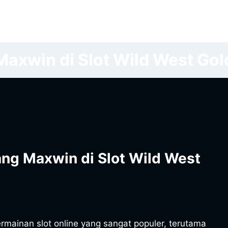
SLOT ONLINE CEPAT CUAN
Maxwin di Slot Wild West Gol
ng Maxwin di Slot Wild West
rmainan slot online yang sangat populer, terutama