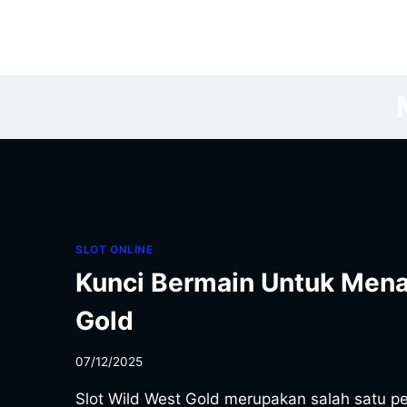
Skip
to
content
SLOT ONLINE
Kunci Bermain Untuk Mena
Gold
07/12/2025
Slot Wild West Gold merupakan salah satu pe