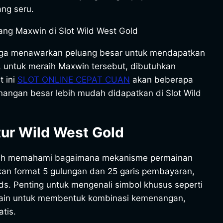
ng seru.
 juga menawarkan peluang besar untuk mendapatkan
untuk meraih Maxwin tersebut, dibutuhkan
t ini
SLOT ONLINE CEPAT CUAN
akan beberapa
nangan besar lebih mudah didapatkan di Slot Wild
ur Wild West Gold
alah memahami bagaimana mekanisme permainan
an format 5 gulungan dan 25 garis pembayaran,
lds. Penting untuk mengenali simbol khusus seperti
 lain untuk membentuk kombinasi kemenangan,
tis.