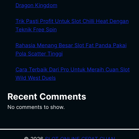
Dragon Kingdom
Trik Pasti Profit Untuk Slot Chilli Heat Dengan
Teknik Free Spin
Rahasia Menang Besar Slot Fat Panda Pakai
Pola Scatter Tinggi
Cara Terbaik Dari Pro Untuk Meraih Cuan Slot
Wild West Duels
Recent Comments
No comments to show.