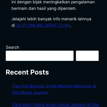
ini dengan bijak meningkatkan pengalaman
bermain dan hasil yang diperoleh.
Jelajahi lebih banyak info menarik lainnya
di
SLOT ONLINE CEPAT CUAN
.
Search
Search
Recent Posts
Tips Anti Boncos Untuk Maxwin Beruntun di
Slot Magic Journey
Cara Main Paling Aman Untuk Jackpot di Slot