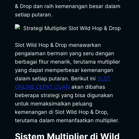
& Drop dan raih kemenangan besar dalam
setiap putaran.
Slot Wild Hop & Drop menawarkan
pengalaman bermain yang seru dengan
berbagai fitur menarik, terutama multiplier
yang dapat memperbesar kemenangan
dalam setiap putaran. Berikut ini
SLOT
ONLINE CEPAT CUAN
akan dibahas
beberapa strategi yang bisa digunakan
untuk memaksimalkan peluang
kemenangan di Slot Wild Hop & Drop,
terutama dalam memanfaatkan multiplier.
Sistem Multiplier di Wild