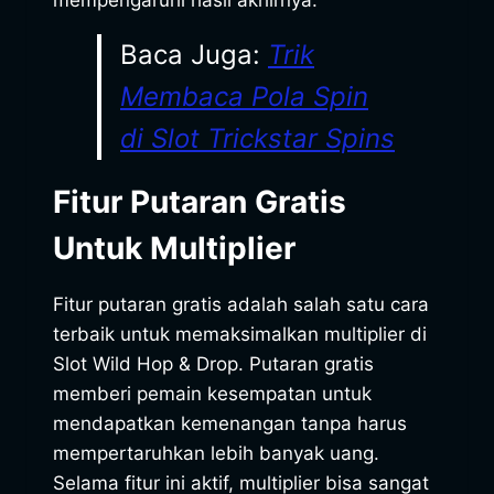
mempengaruhi hasil akhirnya.
Baca Juga:
Trik
Membaca Pola Spin
di Slot Trickstar Spins
Fitur Putaran Gratis
Untuk Multiplier
Fitur putaran gratis adalah salah satu cara
terbaik untuk memaksimalkan multiplier di
Slot Wild Hop & Drop. Putaran gratis
memberi pemain kesempatan untuk
mendapatkan kemenangan tanpa harus
mempertaruhkan lebih banyak uang.
Selama fitur ini aktif, multiplier bisa sangat