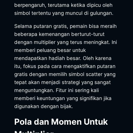
berpengaruh, terutama ketika dipicu oleh
simbol tertentu yang muncul di gulungan.
Selama putaran gratis, pemain bisa meraih
beberapa kemenangan berturut-turut
dengan multiplier yang terus meningkat. Ini
memberi peluang besar untuk
mendapatkan hadiah besar. Oleh karena
itu, fokus pada cara mengaktifkan putaran
gratis dengan memilih simbol scatter yang
tepat akan menjadi strategi yang sangat
menguntungkan. Fitur ini sering kali
memberi keuntungan yang signifikan jika
digunakan dengan bijak.
Pola dan Momen Untuk