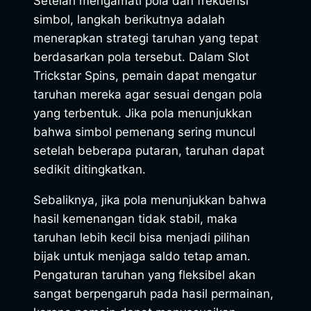
Setelah mengamati pola dan frekuensi
simbol, langkah berikutnya adalah
menerapkan strategi taruhan yang tepat
berdasarkan pola tersebut. Dalam Slot
Trickstar Spins, pemain dapat mengatur
taruhan mereka agar sesuai dengan pola
yang terbentuk. Jika pola menunjukkan
bahwa simbol pemenang sering muncul
setelah beberapa putaran, taruhan dapat
sedikit ditingkatkan.
Sebaliknya, jika pola menunjukkan bahwa
hasil kemenangan tidak stabil, maka
taruhan lebih kecil bisa menjadi pilihan
bijak untuk menjaga saldo tetap aman.
Pengaturan taruhan yang fleksibel akan
sangat berpengaruh pada hasil permainan,