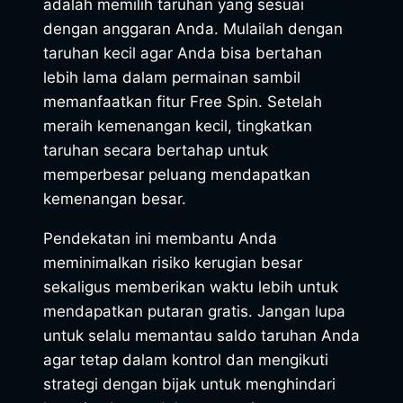
adalah memilih taruhan yang sesuai
dengan anggaran Anda. Mulailah dengan
taruhan kecil agar Anda bisa bertahan
lebih lama dalam permainan sambil
memanfaatkan fitur Free Spin. Setelah
meraih kemenangan kecil, tingkatkan
taruhan secara bertahap untuk
memperbesar peluang mendapatkan
kemenangan besar.
Pendekatan ini membantu Anda
meminimalkan risiko kerugian besar
sekaligus memberikan waktu lebih untuk
mendapatkan putaran gratis. Jangan lupa
untuk selalu memantau saldo taruhan Anda
agar tetap dalam kontrol dan mengikuti
strategi dengan bijak untuk menghindari