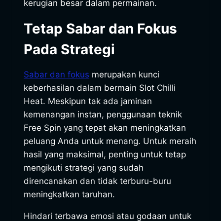
kerugian besar dalam permainan.
Tetap Sabar dan Fokus
Pada Strategi
Sabar dan fokus
merupakan kunci
keberhasilan dalam bermain Slot Chilli
Heat. Meskipun tak ada jaminan
kemenangan instan, penggunaan teknik
Free Spin yang tepat akan meningkatkan
peluang Anda untuk menang. Untuk meraih
hasil yang maksimal, penting untuk tetap
mengikuti strategi yang sudah
direncanakan dan tidak terburu-buru
meningkatkan taruhan.
Hindari terbawa emosi atau godaan untuk