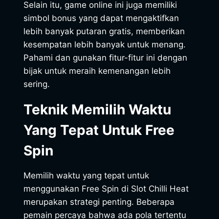
Selain itu, game online ini juga memiliki
simbol bonus yang dapat mengaktifkan
lebih banyak putaran gratis, memberikan
kesempatan lebih banyak untuk menang.
Pahami dan gunakan fitur-fitur ini dengan
bijak untuk meraih kemenangan lebih
sering.
Teknik Memilih Waktu
Yang Tepat Untuk Free
Spin
Memilih waktu yang tepat untuk
menggunakan Free Spin di Slot Chilli Heat
merupakan strategi penting. Beberapa
pemain percaya bahwa ada pola tertentu