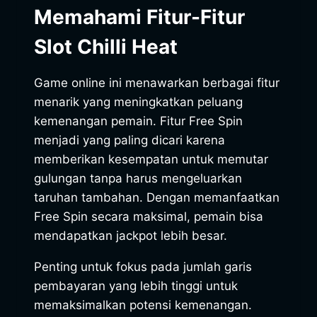
Memahami Fitur-Fitur
Slot Chilli Heat
Game online ini menawarkan berbagai fitur
menarik yang meningkatkan peluang
kemenangan pemain. Fitur Free Spin
menjadi yang paling dicari karena
memberikan kesempatan untuk memutar
gulungan tanpa harus mengeluarkan
taruhan tambahan. Dengan memanfaatkan
Free Spin secara maksimal, pemain bisa
mendapatkan jackpot lebih besar.
Penting untuk fokus pada jumlah garis
pembayaran yang lebih tinggi untuk
memaksimalkan potensi kemenangan.